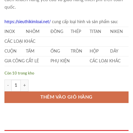
quốc.
https://sieuthikimloai.net/
cung cấp loại hình và sản phẩm sau:
INOX
NHÔM
ĐỒNG
THÉP
TITAN
NIKEN
CÁC LOẠI KHÁC
CUỘN
TẤM
ỐNG
TRÒN
HỘP
DÂY
GIA CÔNG CẮT LẺ
PHỤ KIỆN
CÁC LOẠI KHÁC
Còn 10 trong kho
Inox 201 Tròn Đặc Phi 170 số lượng
THÊM VÀO GIỎ HÀNG