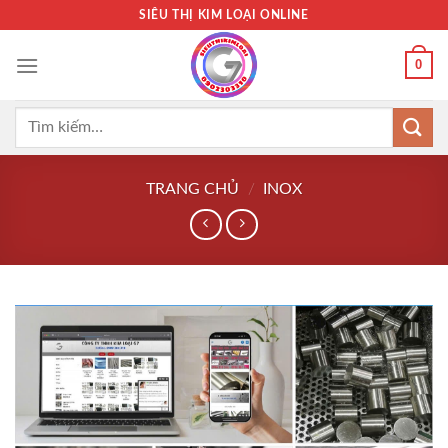
Bỏ
SIÊU THỊ KIM LOẠI ONLINE
qua
nội
0
dung
Tìm
kiếm:
TRANG CHỦ
/
INOX