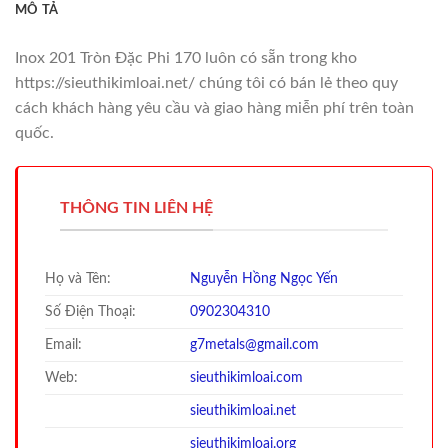
MÔ TẢ
Inox 201 Tròn Đặc Phi 170 luôn có sẵn trong kho
https://sieuthikimloai.net/ chúng tôi có bán lẻ theo quy
cách khách hàng yêu cầu và giao hàng miễn phí trên toàn
quốc.
THÔNG TIN LIÊN HỆ
Họ và Tên:
Nguyễn Hồng Ngọc Yến
Số Điện Thoại:
0902304310
Email:
g7metals@gmail.com
Web:
sieuthikimloai.com
sieuthi
kimloai.net
sieuthi
kimloai.org