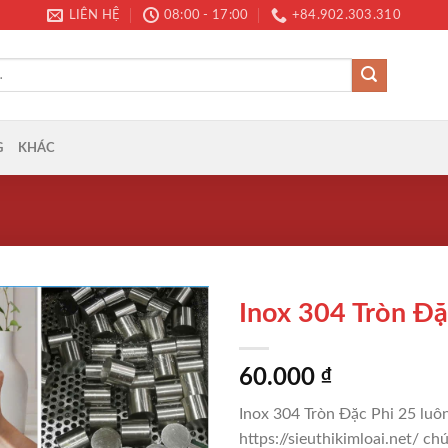
LIÊN HỆ
08:00 - 17:00
+84.902.303.310
G
KHÁC
Inox 304 Tròn Đặ
60.000
₫
Inox 304 Tròn Đặc Phi 25 luô
https://sieuthikimloai.net/ c