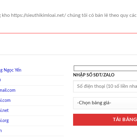
 kho https://sieuthikimloai.net/ chúng tôi có bán lẻ theo quy c
g Ngọc Yến
NHẬP SỐ SĐT/ZALO
0
mail.com
ai.com
i.net
i.org
vn