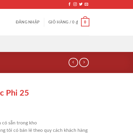
0
ĐĂNG NHẬP
GIỎ HÀNG /
0
₫
c Phi 25
n có sẵn trong kho
húng tôi có bán lẻ theo quy cách khách hàng