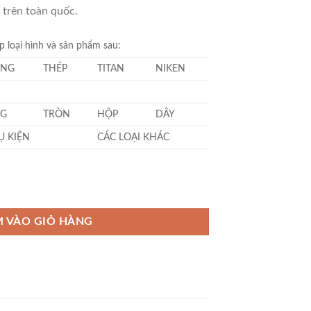
 trên toàn quốc.
 loại hình và sản phẩm sau:
NG
THÉP
TITAN
NIKEN
G
TRÒN
HỘP
DÂY
Ụ KIỆN
CÁC LOẠI KHÁC
g
 VÀO GIỎ HÀNG