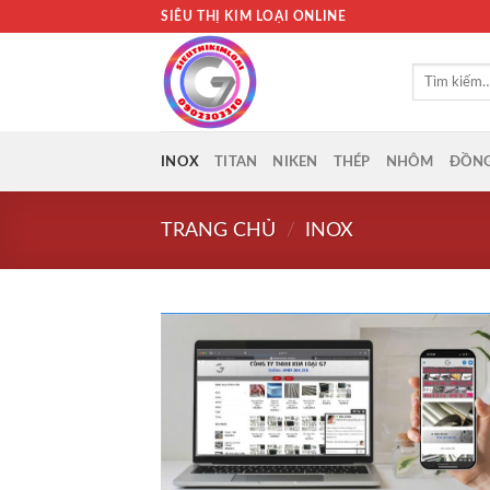
Bỏ
SIÊU THỊ KIM LOẠI ONLINE
qua
nội
Tìm
dung
kiếm:
INOX
TITAN
NIKEN
THÉP
NHÔM
ĐỒN
TRANG CHỦ
/
INOX