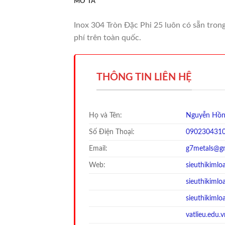
MÔ TẢ
Inox 304 Tròn Đặc Phi 25 luôn có sẵn trong
phí trên toàn quốc.
THÔNG TIN LIÊN HỆ
Họ và Tên:
Nguyễn Hồn
Số Điện Thoại:
090230431
Email:
g7metals@g
Web:
sieuthikimlo
sieuthi
kimloa
sieuthi
kimloa
vatlieu.edu.