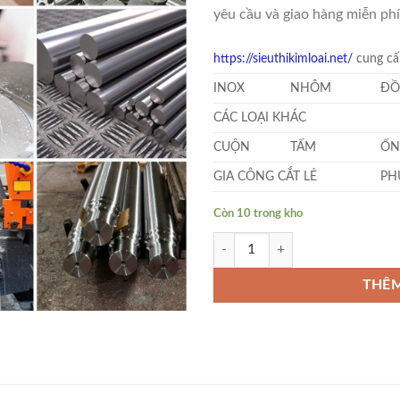
yêu cầu và giao hàng miễn phí
https://sieuthikimloai.net/
cung cấp
INOX
NHÔM
ĐỒ
CÁC LOẠI KHÁC
CUỘN
TẤM
ỐN
GIA CÔNG CẮT LẺ
PH
Còn 10 trong kho
Inox 304 Tròn Đặc Phi 25 số lượn
THÊM