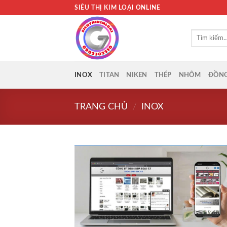
Bỏ
SIÊU THỊ KIM LOẠI ONLINE
qua
nội
Tìm
dung
kiếm:
INOX
TITAN
NIKEN
THÉP
NHÔM
ĐỒN
TRANG CHỦ
/
INOX