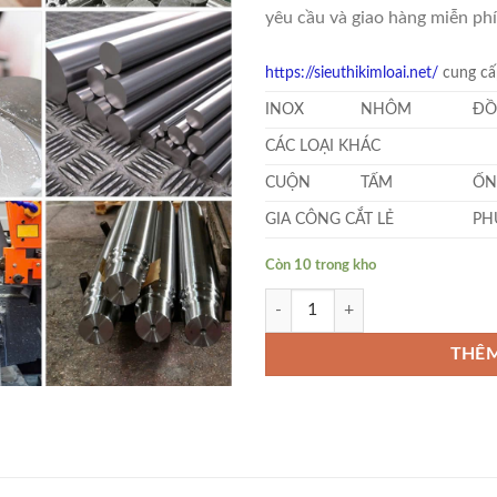
yêu cầu và giao hàng miễn phí
https://sieuthikimloai.net/
cung cấp
INOX
NHÔM
ĐỒ
CÁC LOẠI KHÁC
CUỘN
TẤM
ỐN
GIA CÔNG CẮT LẺ
PH
Còn 10 trong kho
Inox 316 Tròn Đặc Phi 135 số lượ
THÊM