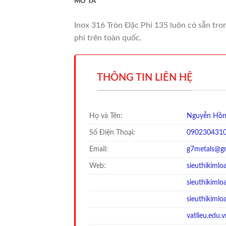
MÔ TẢ
Inox 316 Tròn Đặc Phi 135 luôn có sẵn tron
phí trên toàn quốc.
THÔNG TIN LIÊN HỆ
Họ và Tên:
Nguyễn Hồn
Số Điện Thoại:
090230431
Email:
g7metals@g
Web:
sieuthikimlo
sieuthi
kimloa
sieuthi
kimloa
vatlieu.edu.