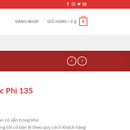
0
ĐĂNG NHẬP
GIỎ HÀNG /
0
₫
c Phi 135
ôn có sẵn trong kho
húng tôi có bán lẻ theo quy cách khách hàng