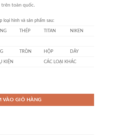
 trên toàn quốc.
 loại hình và sản phẩm sau:
NG
THÉP
TITAN
NIKEN
G
TRÒN
HỘP
DÂY
Ụ KIỆN
CÁC LOẠI KHÁC
ng
 VÀO GIỎ HÀNG