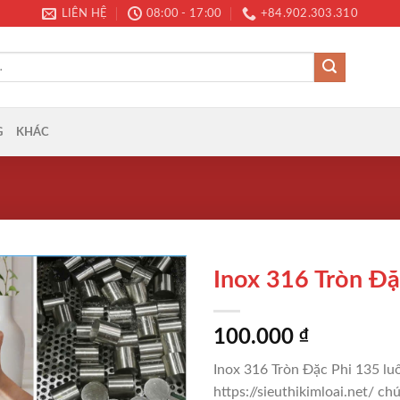
LIÊN HỆ
08:00 - 17:00
+84.902.303.310
G
KHÁC
Inox 316 Tròn Đặ
100.000
₫
Inox 316 Tròn Đặc Phi 135 lu
https://sieuthikimloai.net/ c