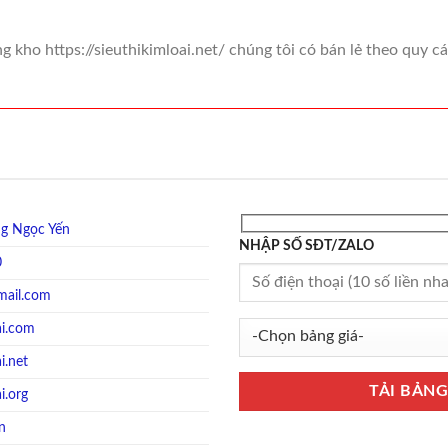
g kho https://sieuthikimloai.net/ chúng tôi có bán lẻ theo quy 
g Ngọc Yến
NHẬP SỐ SĐT/ZALO
0
mail.com
ai.com
i.net
i.org
vn