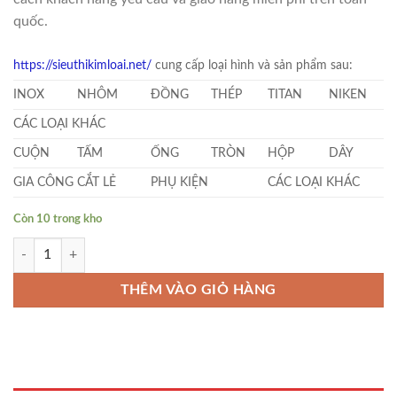
quốc.
https://sieuthikimloai.net/
cung cấp loại hình và sản phẩm sau:
INOX
NHÔM
ĐỒNG
THÉP
TITAN
NIKEN
CÁC LOẠI KHÁC
CUỘN
TẤM
ỐNG
TRÒN
HỘP
DÂY
GIA CÔNG CẮT LẺ
PHỤ KIỆN
CÁC LOẠI KHÁC
Còn 10 trong kho
Inox 347 Tròn Đặc Phi 50 số lượng
THÊM VÀO GIỎ HÀNG