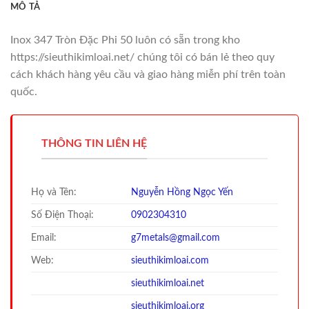
MÔ TẢ
Inox 347 Tròn Đặc Phi 50 luôn có sẵn trong kho
https://sieuthikimloai.net/ chúng tôi có bán lẻ theo quy
cách khách hàng yêu cầu và giao hàng miễn phí trên toàn
quốc.
THÔNG TIN LIÊN HỆ
Họ và Tên:
Nguyễn Hồng Ngọc Yến
Số Điện Thoại:
0902304310
Email:
g7metals@gmail.com
Web:
sieuthikimloai.com
sieuthi
kimloai.net
sieuthi
kimloai.org