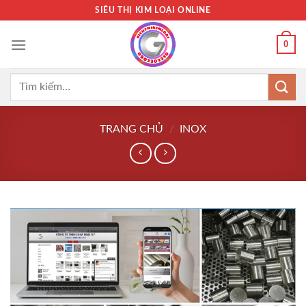
Bỏ
SIÊU THỊ KIM LOẠI ONLINE
qua
nội
0
dung
Tìm
kiếm:
TRANG CHỦ
/
INOX