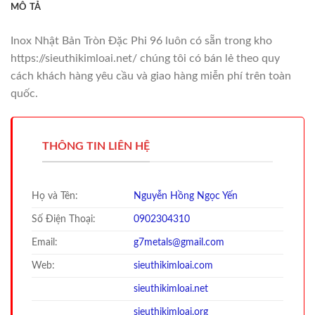
MÔ TẢ
Inox Nhật Bản Tròn Đặc Phi 96 luôn có sẵn trong kho
https://sieuthikimloai.net/ chúng tôi có bán lẻ theo quy
cách khách hàng yêu cầu và giao hàng miễn phí trên toàn
quốc.
THÔNG TIN LIÊN HỆ
Họ và Tên:
Nguyễn Hồng Ngọc Yến
Số Điện Thoại:
0902304310
Email:
g7metals@gmail.com
Web:
sieuthikimloai.com
sieuthi
kimloai.net
sieuthi
kimloai.org