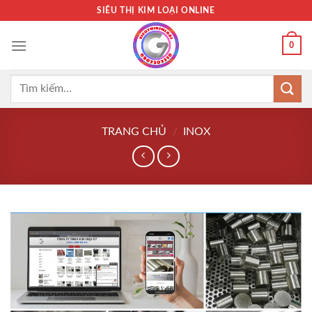
Bỏ
SIÊU THỊ KIM LOẠI ONLINE
qua
nội
0
dung
Tìm
kiếm:
TRANG CHỦ
/
INOX