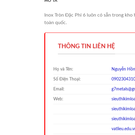
MÔ TẢ
Inox Tròn Đặc Phi 6 luôn có sẵn trong kho 
toàn quốc.
THÔNG TIN LIÊN HỆ
Họ và Tên:
Nguyễn Hồn
Số Điện Thoại:
090230431
Email:
g7metals@g
Web:
sieuthikimlo
sieuthi
kimloa
sieuthi
kimloa
vatlieu.edu.