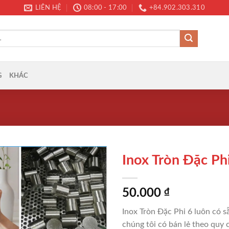
LIÊN HỆ
08:00 - 17:00
+84.902.303.310
G
KHÁC
Inox Tròn Đặc Ph
50.000
₫
Inox Tròn Đặc Phi 6 luôn có sẵ
chúng tôi có bán lẻ theo quy