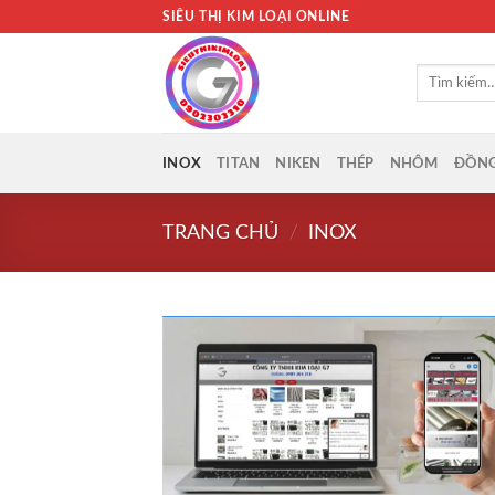
Bỏ
SIÊU THỊ KIM LOẠI ONLINE
qua
nội
Tìm
dung
kiếm:
INOX
TITAN
NIKEN
THÉP
NHÔM
ĐỒN
TRANG CHỦ
/
INOX