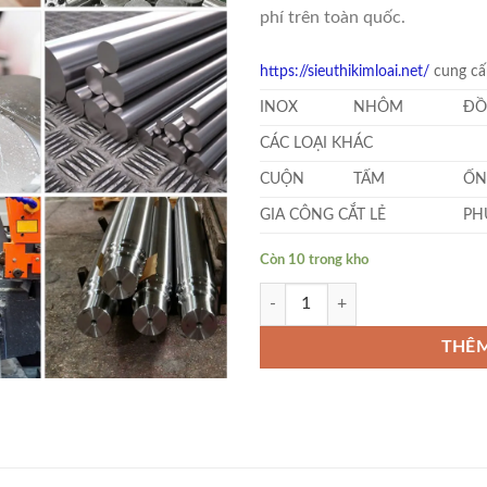
phí trên toàn quốc.
https://sieuthikimloai.net/
cung cấp
INOX
NHÔM
ĐỒ
CÁC LOẠI KHÁC
CUỘN
TẤM
ỐN
GIA CÔNG CẮT LẺ
PH
Còn 10 trong kho
Inox Tròn Đặc Phi 6 số lượng
THÊM