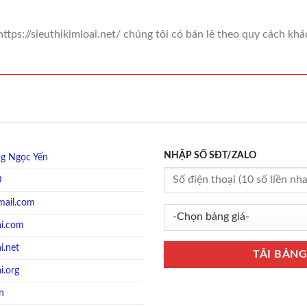
https://sieuthikimloai.net/ chúng tôi có bán lẻ theo quy cách kh
NHẬP SỐ SĐT/ZALO
g Ngọc Yến
0
mail.com
ai.com
i.net
i.org
vn