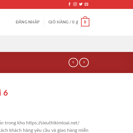
0
ĐĂNG NHẬP
GIỎ HÀNG /
0
₫
i 6
n trong kho https://sieuthikimloai.net/
 cách khách hàng yêu cầu và giao hàng miễn