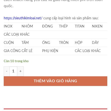
quốc.
https://sieuthikimloai.net/
cung cấp loại hình và sản phẩm sau:
INOX
NHÔM
ĐỒNG
THÉP
TITAN
NIKEN
CÁC LOẠI KHÁC
CUỘN
TẤM
ỐNG
TRÒN
HỘP
DÂY
GIA CÔNG CẮT LẺ
PHỤ KIỆN
CÁC LOẠI KHÁC
Còn 10 trong kho
Láp Inox Tròn Đặc Phi (15 x 500)mm số lượng
THÊM VÀO GIỎ HÀNG