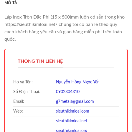
MÔ TẢ
Láp Inox Tròn Đặc Phi (15 x 500)mm luôn có sẵn trong kho
https://sieuthikimloai.net/ chúng tôi có bán lẻ theo quy
cách khách hàng yêu cầu và giao hàng miễn phí trên toàn
quốc.
THÔNG TIN LIÊN HỆ
Họ và Tên:
Nguyễn Hồng Ngọc Yến
Số Điện Thoại:
0902304310
Email:
g7metals@gmail.com
Web:
sieuthikimloai.com
sieuthi
kimloai.net
sieuthi
kimloai.org