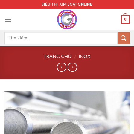
Bỏ
SIÊU THỊ KIM LOẠI ONLINE
qua
nội
0
dung
Tìm
kiếm:
TRANG CHỦ
/
INOX