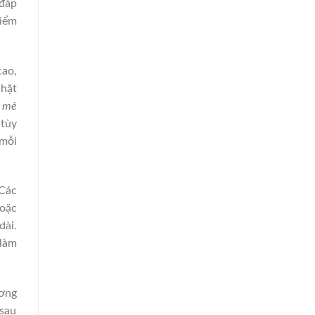
 đáp
kiểm
cao,
chặt
g
mẻ
 tùy
 mỗi
 Các
hoặc
dài.
 làm
ơng
 sau