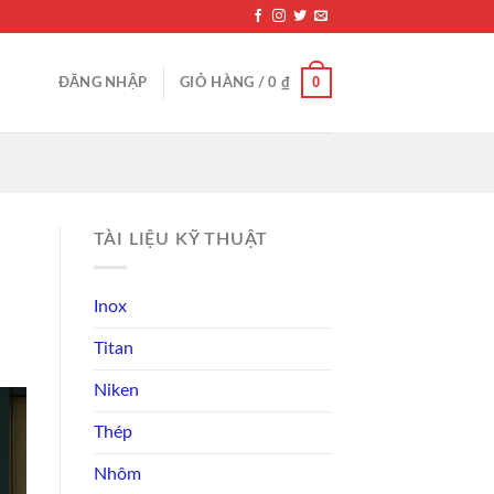
0
ĐĂNG NHẬP
GIỎ HÀNG /
0
₫
TÀI LIỆU KỸ THUẬT
Inox
Titan
Niken
Thép
Nhôm