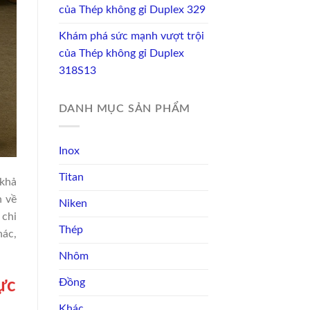
của Thép không gỉ Duplex 329
Khám phá sức mạnh vượt trội
của Thép không gỉ Duplex
318S13
DANH MỤC SẢN PHẨM
Inox
Titan
 khả
n về
Niken
 chi
Thép
hác,
Nhôm
Đồng
ực
Khác