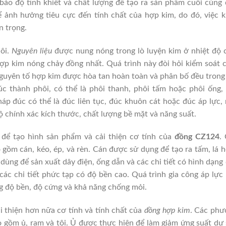
ảo độ tinh khiết và chất lượng để tạo ra sản phẩm cuối cùng
ể ảnh hưởng tiêu cực đến tính chất của hợp kim, do đó, việc 
n trọng.
hôi.
Nguyên liệu
được nung nóng trong lò luyện kim ở nhiệt độ 
hợp kim nóng chảy đồng nhất. Quá trình này đòi hỏi kiểm soát 
 nguyên tố hợp kim được hòa tan hoàn toàn và phân bố đều tron
c thành phôi, có thể là phôi thanh, phôi tấm hoặc phôi ống,
p đúc có thể là đúc liên tục, đúc khuôn cát hoặc đúc áp lực,
chính xác kích thước, chất lượng bề mặt và năng suất.
 để tạo hình sản phẩm và cải thiện cơ tính của
đồng CZ124
.
gồm cán, kéo, ép, và rèn. Cán được sử dụng để tạo ra tấm, lá 
ng để sản xuất dây điện, ống dẫn và các chi tiết có hình dạng 
ác chi tiết phức tạp có độ bền cao. Quá trình gia công áp lực
ng độ bền, độ cứng và khả năng chống mỏi.
i thiện hơn nữa cơ tính và tính chất của
đồng hợp kim
. Các phư
 gồm ủ, ram và tôi. Ủ được thực hiện để làm giảm ứng suất dư