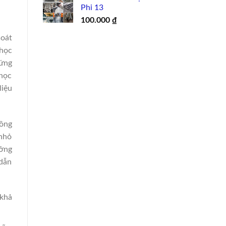
Phi 13
100.000
₫
soát
 học
 ứng
 học
liệu
đồng
 nhỏ
ưởng
 dẫn
 khả