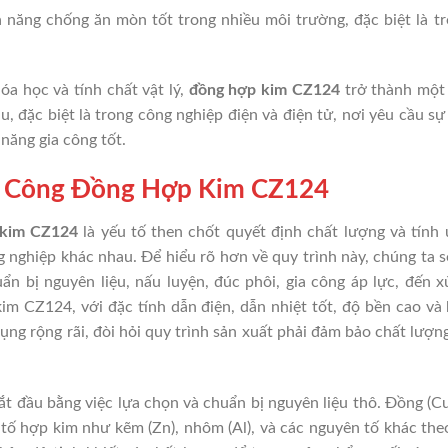
 năng chống ăn mòn tốt trong nhiều môi trường, đặc biệt là t
a học và tính chất vật lý,
đồng hợp kim CZ124
trở thành một
, đặc biệt là trong công nghiệp điện và điện tử, nơi yêu cầu sự
năng gia công tốt.
ia Công Đồng Hợp Kim CZ124
 kim CZ124
là yếu tố then chốt quyết định chất lượng và tính
 nghiệp khác nhau. Để hiểu rõ hơn về quy trình này, chúng ta s
n bị nguyên liệu, nấu luyện, đúc phôi, gia công áp lực, đến x
im CZ124, với đặc tính dẫn điện, dẫn nhiệt tốt, độ bền cao và
g rộng rãi, đòi hỏi quy trình sản xuất phải đảm bảo chất lượn
t đầu bằng việc lựa chọn và chuẩn bị nguyên liệu thô. Đồng (Cu
tố hợp kim như kẽm (Zn), nhôm (Al), và các nguyên tố khác the