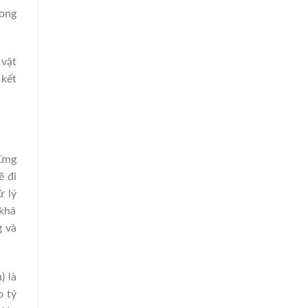
rong
 vật
 kết
 ứng
ẽ đi
ử lý
 khả
g và
) là
o tỷ