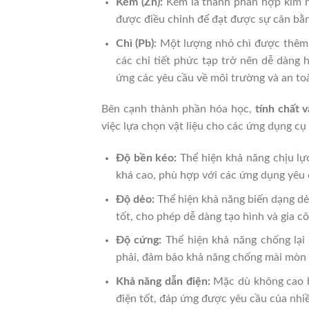
Kẽm (Zn):
Kẽm là thành phần hợp kim hó
được điều chỉnh để đạt được sự cân bằng
Chì (Pb):
Một lượng nhỏ chì được thêm và
các chi tiết phức tạp trở nên dễ dàng 
ứng các yêu cầu về môi trường và an to
Bên cạnh thành phần hóa học,
tính chất 
việc lựa chọn vật liệu cho các ứng dụng cụ
Độ bền kéo:
Thể hiện khả năng chịu lực
khá cao, phù hợp với các ứng dụng yêu c
Độ dẻo:
Thể hiện khả năng biến dạng dẻo
tốt, cho phép dễ dàng tạo hình và gia 
Độ cứng:
Thể hiện khả năng chống lại
phải, đảm bảo khả năng chống mài mòn 
Khả năng dẫn điện:
Mặc dù không cao 
điện tốt, đáp ứng được yêu cầu của nhiề