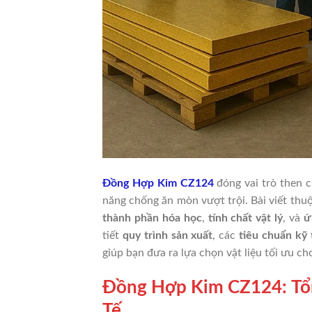
Đồng Hợp Kim CZ124
đóng vai trò then 
năng chống ăn mòn vượt trội. Bài viết thu
thành phần hóa học
,
tính chất vật lý
, và
ứ
tiết
quy trình sản xuất
, các
tiêu chuẩn kỹ 
giúp bạn đưa ra lựa chọn vật liệu tối ưu c
Đồng Hợp Kim CZ124: Tổ
Tế