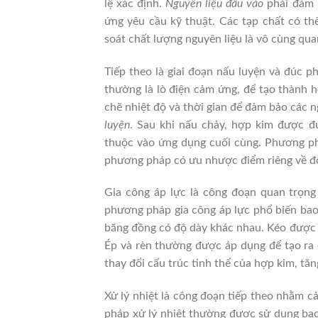
lệ xác định.
Nguyên liệu đầu vào
phải đảm b
ứng yêu cầu kỹ thuật. Các tạp chất có th
soát chất lượng nguyên liệu là vô cùng qua
Tiếp theo là giai đoạn nấu luyện và đúc p
thường là lò điện cảm ứng, để tạo thành 
chẽ nhiệt độ và thời gian để đảm bảo các
luyện
. Sau khi nấu chảy, hợp kim được đú
thuộc vào ứng dụng cuối cùng. Phương phá
phương pháp có ưu nhược điểm riêng về độ 
Gia công áp lực là công đoạn quan trọng
phương pháp gia công áp lực phổ biến bao 
băng đồng có độ dày khác nhau. Kéo được dù
Ép và rèn thường được áp dụng để tạo ra c
thay đổi cấu trúc tinh thể của hợp kim, tă
Xử lý nhiệt là công đoạn tiếp theo nhằm cả
pháp xử lý nhiệt thường được sử dụng bao