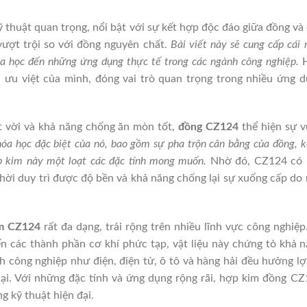
kỹ thuật quan trọng, nổi bật với sự kết hợp độc đáo giữa đồng và
vượt trội so với đồng nguyên chất.
Bài viết này sẽ cung cấp cái 
a học đến những ứng dụng thực tế trong các ngành công nghiệp.
H
ưu việt của mình, đóng vai trò quan trọng trong nhiều ứng 
t vời và khả năng chống ăn mòn tốt,
đồng CZ124
thể hiện sự 
óa học đặc biệt của nó, bao gồm sự pha trộn cân bằng của đồng, 
ợp kim này một loạt các đặc tính mong muốn.
Nhờ đó, CZ124 có 
thời duy trì được độ bền và khả năng chống lại sự xuống cấp do
im CZ124
rất đa dạng, trải rộng trên nhiều lĩnh vực công nghiệp
ến các thành phần cơ khí phức tạp, vật liệu này chứng tỏ khả 
h công nghiệp như điện, điện tử, ô tô và hàng hải đều hưởng lợ
i. Với những đặc tính và ứng dụng rộng rãi, hợp kim đồng C
ng kỹ thuật hiện đại.