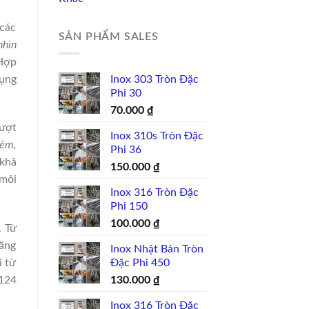
 các
SẢN PHẨM SALES
nhìn
ợp
dụng
Inox 303 Tròn Đặc
Phi 30
70.000
₫
vượt
Inox 310s Tròn Đặc
kẽm,
Phi 36
khả
150.000
₫
 môi
Inox 316 Tròn Đặc
Phi 150
100.000
₫
. Từ
năng
Inox Nhật Bản Tròn
Đặc Phi 450
i từ
130.000
₫
Z124
Inox 316 Tròn Đặc