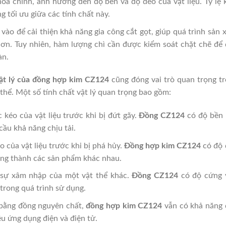
a chính, ảnh hưởng đến độ bền và độ dẻo của vật liệu. Tỷ lệ
 tối ưu giữa các tính chất này.
o để cải thiện khả năng gia công cắt gọt, giúp quá trình sản 
hơn. Tuy nhiên, hàm lượng chì cần được kiểm soát chặt chẽ để
àn.
vật lý của đồng hợp kim CZ124
cũng đóng vai trò quan trọng t
 thể. Một số tính chất vật lý quan trọng bao gồm:
 kéo của vật liệu trước khi bị đứt gãy.
Đồng CZ124
có độ bền 
ầu khả năng chịu tải.
 của vật liệu trước khi bị phá hủy.
Đồng hợp kim CZ124
có độ 
công thành các sản phẩm khác nhau.
 sự xâm nhập của một vật thể khác.
Đồng CZ124
có độ cứng 
trong quá trình sử dụng.
bằng đồng nguyên chất,
đồng hợp kim CZ124
vẫn có khả năng 
u ứng dụng điện và điện tử.