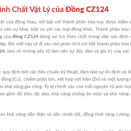
nh Chất Vật Lý của
Đồng CZ124
biệt của đồng thau, nổi bật với thành phần hóa học được kiểm 
tạo nên sự khác biệt so với các loại đồng khác. Thành phần hóa
ng của
đồng CZ124
đóng vai trò then chốt trong việc xác định
ệp. Bài viết này sẽ đi sâu vào phân tích chi tiết thành phần hóa
24
, làm rõ những yếu tố làm nên sự độc đáo và giá trị của vật 
 quy định bởi các tiêu chuẩn kỹ thuật, đảm bảo sự ổn định và 
 đồng (Cu), chiếm phần lớn, kết hợp với kẽm (Zn) và một lượng
iện khả năng gia công. Tỷ lệ chính xác của mỗi nguyên tố ảnh h
 bao gồm độ bền, độ dẻo, khả năng chống ăn mòn và khả năng
 khả năng dẫn điện và dẫn nhiệt tốt, đồng thời tăng cường