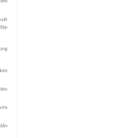
 kẽm
xuất
 đáp
rong
kéo
dẻo
vừa
dẫn