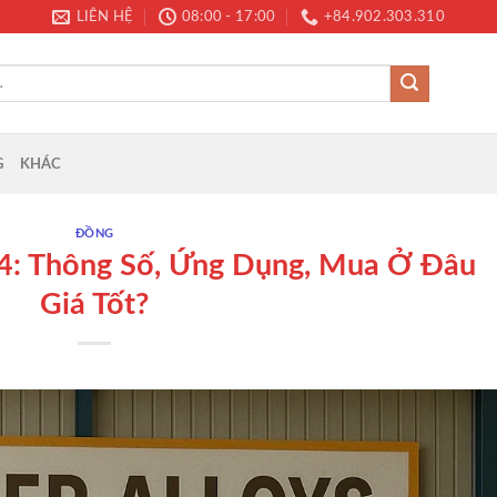
LIÊN HỆ
08:00 - 17:00
+84.902.303.310
G
KHÁC
ĐỒNG
: Thông Số, Ứng Dụng, Mua Ở Đâu
Giá Tốt?