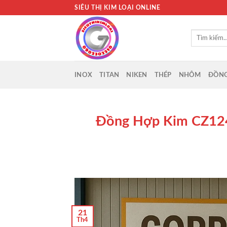
Bỏ
SIÊU THỊ KIM LOẠI ONLINE
qua
nội
Tìm
dung
kiếm:
INOX
TITAN
NIKEN
THÉP
NHÔM
ĐỒN
Đồng Hợp Kim CZ124
21
Th4