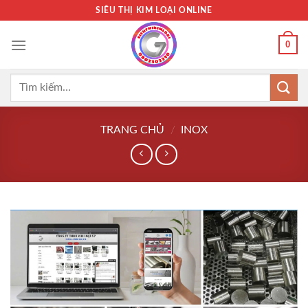
Bỏ
SIÊU THỊ KIM LOẠI ONLINE
qua
nội
0
dung
Tìm
kiếm:
TRANG CHỦ
/
INOX