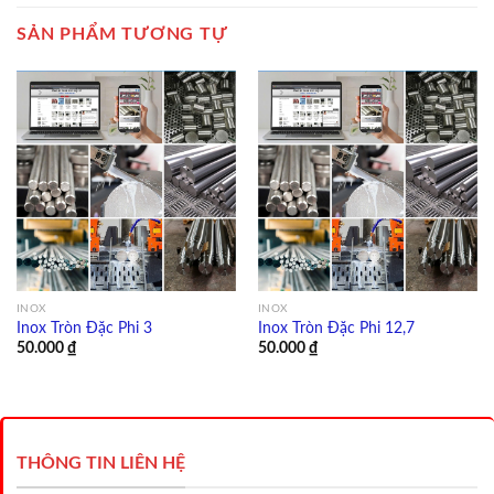
SẢN PHẨM TƯƠNG TỰ
INOX
INOX
Inox Tròn Đặc Phi 3
Inox Tròn Đặc Phi 12,7
50.000
₫
50.000
₫
THÔNG TIN LIÊN HỆ