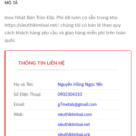
MÔ TẢ
Inox Nhật Bản Tròn Đặc Phi 68 luôn có sẵn trong kho
https://sieuthikimloai.net/ chúng tôi có bán lẻ theo quy
cách khách hàng yêu cầu và giao hàng miễn phí trên toàn
quốc.
THÔNG TIN LIÊN HỆ
Họ và Tên:
Nguyễn Hồng Ngọc Yến
Số Điện Thoại:
0902304310
Email:
g7metals@gmail.com
Web:
sieuthikimloai.com
sieuthi
kimloai.net
sieuthi
kimloai.org