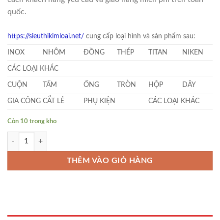
quốc.
https://sieuthikimloai.net/
cung cấp loại hình và sản phẩm sau:
INOX
NHÔM
ĐỒNG
THÉP
TITAN
NIKEN
CÁC LOẠI KHÁC
CUỘN
TẤM
ỐNG
TRÒN
HỘP
DÂY
GIA CÔNG CẮT LẺ
PHỤ KIỆN
CÁC LOẠI KHÁC
Còn 10 trong kho
Inox Nhật Bản Tròn Đặc Phi 68 số lượng
THÊM VÀO GIỎ HÀNG