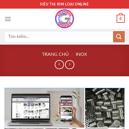
Bỏ
SIÊU THỊ KIM LOẠI ONLINE
qua
nội
0
dung
Tìm
kiếm:
TRANG CHỦ
/
INOX