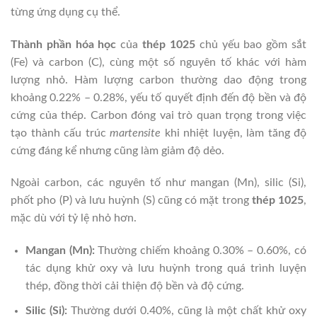
từng ứng dụng cụ thể.
Thành phần hóa học
của
thép 1025
chủ yếu bao gồm sắt
(Fe) và carbon (C), cùng một số nguyên tố khác với hàm
lượng nhỏ. Hàm lượng carbon thường dao động trong
khoảng 0.22% – 0.28%, yếu tố quyết định đến độ bền và độ
cứng của thép. Carbon đóng vai trò quan trọng trong việc
tạo thành cấu trúc
martensite
khi nhiệt luyện, làm tăng độ
cứng đáng kể nhưng cũng làm giảm độ dẻo.
Ngoài carbon, các nguyên tố như mangan (Mn), silic (Si),
phốt pho (P) và lưu huỳnh (S) cũng có mặt trong
thép 1025
,
mặc dù với tỷ lệ nhỏ hơn.
Mangan (Mn):
Thường chiếm khoảng 0.30% – 0.60%, có
tác dụng khử oxy và lưu huỳnh trong quá trình luyện
thép, đồng thời cải thiện độ bền và độ cứng.
Silic (Si):
Thường dưới 0.40%, cũng là một chất khử oxy