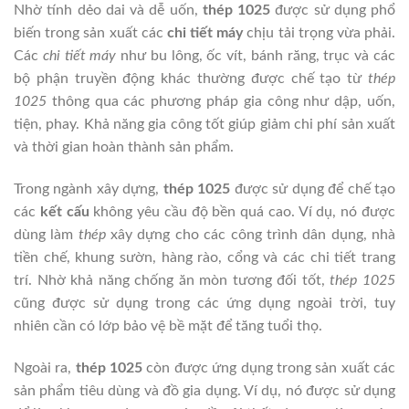
Nhờ tính dẻo dai và dễ uốn,
thép 1025
được sử dụng phổ
biến trong sản xuất các
chi tiết máy
chịu tải trọng vừa phải.
Các
chi tiết máy
như bu lông, ốc vít, bánh răng, trục và các
bộ phận truyền động khác thường được chế tạo từ
thép
1025
thông qua các phương pháp gia công như dập, uốn,
tiện, phay. Khả năng gia công tốt giúp giảm chi phí sản xuất
và thời gian hoàn thành sản phẩm.
Trong ngành xây dựng,
thép 1025
được sử dụng để chế tạo
các
kết cấu
không yêu cầu độ bền quá cao. Ví dụ, nó được
dùng làm
thép
xây dựng cho các công trình dân dụng, nhà
tiền chế, khung sườn, hàng rào, cổng và các chi tiết trang
trí. Nhờ khả năng chống ăn mòn tương đối tốt,
thép 1025
cũng được sử dụng trong các ứng dụng ngoài trời, tuy
nhiên cần có lớp bảo vệ bề mặt để tăng tuổi thọ.
Ngoài ra,
thép 1025
còn được ứng dụng trong sản xuất các
sản phẩm tiêu dùng và đồ gia dụng. Ví dụ, nó được sử dụng