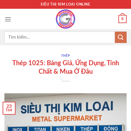
Bỏ
SIÊU THỊ KIM LOẠI ONLINE
qua
nội
0
dung
Tìm
kiếm:
THÉP
Thép 1025: Bảng Giá, Ứng Dụng, Tính
Chất & Mua Ở Đâu
23
Th4