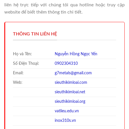
liên hệ trực tiếp với chúng tôi qua hotline hoặc truy cập
website để biết thêm thông tin chi tiết.
THÔNG TIN LIÊN HỆ
Họ và Tên:
Nguyễn Hồng Ngọc Yến
Số Điện Thoại:
0902304310
Email:
g7metals@gmail.com
Web:
sieuthikimloai.com
sieuthi
kimloai.net
sieuthi
kimloai.org
vatlieu.edu.vn
inox310s.vn