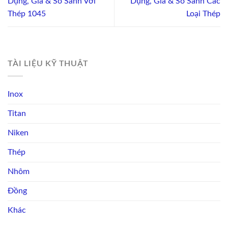
Dụng, Giá & So Sánh Với
Dụng, Giá & So Sánh Các
Thép 1045
Loại Thép
TÀI LIỆU KỸ THUẬT
Inox
Titan
Niken
Thép
Nhôm
Đồng
Khác