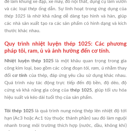
để làm khung xe đạp, xe máy, đồ nội thất, dụng cụ làm vườn
và các loại
thép
ống dẫn. Sự linh hoạt trong ứng dụng của
thép 1025
là nhờ khả năng dễ dàng tạo hình và hàn, giúp
các nhà sản xuất tạo ra các sản phẩm có hình dạng và kích
thước khác nhau.
Quy trình nhiệt luyện thép 1025: Các phương
pháp tôi, ram, ủ và ảnh hưởng đến cơ tính.
Nhiệt luyện thép 1025
là một khâu quan trọng trong gia
công kim loại, bao gồm các công đoạn
tôi, ram, ủ
nhằm thay
đổi
cơ tính
của thép, đáp ứng yêu cầu sử dụng khác nhau.
Quá trình này tác động trực tiếp đến độ bền, độ dẻo, độ
cứng và khả năng gia công của
thép 1025
, giúp tối ưu hóa
hiệu suất và kéo dài tuổi thọ của sản phẩm.
Tôi thép 1025
là quá trình nung nóng thép lên nhiệt độ tới
hạn (Ac3 hoặc Ac1 tùy thuộc thành phần) sau đó làm nguội
nhanh trong môi trường thích hợp (nước, dầu, không khí)