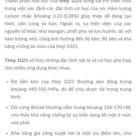
Thành phần hóa học của
thép 1025
đóng vai trò then chốt
trong việc xác định các đặc tính cơ học của nó. Hàm lượng
carbon thấp (khoảng 0.22-0.28%) giúp thép dễ dàng tạo
hình, uốn cong và hàn. Ngoài ra, sự hiện diện của các
nguyên tố khác như mangan, phốt pho và lưu huỳnh, dù với
hàm lượng nhỏ, cũng ảnh hưởng đến độ bền, độ dẻo và khả
năng chống ăn mòn của
thép 1025
.
Thép 1025
sở hữu những đặc tính vật lý và cơ học phù hợp
cho nhiều ứng dụng khác nhau.
Độ bền kéo của
thép 1025
thường dao động trong
khoảng 440-550 MPa, đủ để chịu được tải trọng trung
bình.
Độ cứng Brinell thường nằm trong khoảng 126-170 HB,
cho thấy khả năng chống lại sự biến dạng bề mặt ở mức
vừa phải.
Khả năng gia công tuyệt vời là một ưu điểm lớn, cho