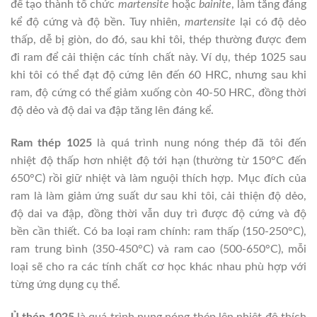
để tạo thành tổ chức
martensite
hoặc
bainite
, làm tăng đáng
kể độ cứng và độ bền. Tuy nhiên,
martensite
lại có độ dẻo
thấp, dễ bị giòn, do đó, sau khi tôi, thép thường được đem
đi ram để cải thiện các tính chất này. Ví dụ, thép 1025 sau
khi tôi có thể đạt độ cứng lên đến 60 HRC, nhưng sau khi
ram, độ cứng có thể giảm xuống còn 40-50 HRC, đồng thời
độ dẻo và độ dai va đập tăng lên đáng kể.
Ram thép 1025
là quá trình nung nóng thép đã tôi đến
nhiệt độ thấp hơn nhiệt độ tới hạn (thường từ 150°C đến
650°C) rồi giữ nhiệt và làm nguội thích hợp. Mục đích của
ram là làm giảm ứng suất dư sau khi tôi, cải thiện độ dẻo,
độ dai va đập, đồng thời vẫn duy trì được độ cứng và độ
bền cần thiết. Có ba loại ram chính: ram thấp (150-250°C),
ram trung bình (350-450°C) và ram cao (500-650°C), mỗi
loại sẽ cho ra các tính chất cơ học khác nhau phù hợp với
từng ứng dụng cụ thể.
Ủ thép 1025
là quá trình nung nóng thép lên nhiệt độ thích