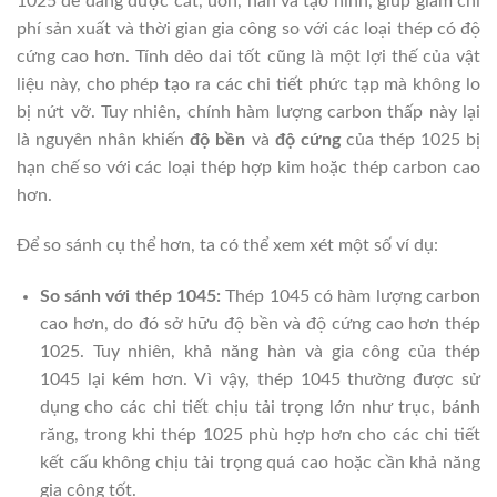
1025 dễ dàng được cắt, uốn, hàn và tạo hình, giúp giảm chi
phí sản xuất và thời gian gia công so với các loại thép có độ
cứng cao hơn. Tính dẻo dai tốt cũng là một lợi thế của vật
liệu này, cho phép tạo ra các chi tiết phức tạp mà không lo
bị nứt vỡ. Tuy nhiên, chính hàm lượng carbon thấp này lại
là nguyên nhân khiến
độ bền
và
độ cứng
của thép 1025 bị
hạn chế so với các loại thép hợp kim hoặc thép carbon cao
hơn.
Để so sánh cụ thể hơn, ta có thể xem xét một số ví dụ:
So sánh với thép 1045:
Thép 1045 có hàm lượng carbon
cao hơn, do đó sở hữu độ bền và độ cứng cao hơn thép
1025. Tuy nhiên, khả năng hàn và gia công của thép
1045 lại kém hơn. Vì vậy, thép 1045 thường được sử
dụng cho các chi tiết chịu tải trọng lớn như trục, bánh
răng, trong khi thép 1025 phù hợp hơn cho các chi tiết
kết cấu không chịu tải trọng quá cao hoặc cần khả năng
gia công tốt.