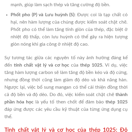
mạnh, giúp làm sạch thép và tăng cường độ bền.
Phốt pho (P) và Lưu huỳnh (S):
Được coi là tạp chất có
hại, nên hàm lượng của chúng được kiểm soát chặt chẽ.
Phốt pho có thể làm tăng tính giòn của thép, đặc biệt ở
nhiệt độ thấp, còn lưu huỳnh có thể gây ra hiện tượng
giòn nóng khi gia công ở nhiệt độ cao.
Sự tương tác giữa các nguyên tố này ảnh hưởng đáng kể
đến
tính chất vật lý và cơ học
của
thép 1025
. Ví dụ, việc
tăng hàm lượng carbon sẽ làm tăng độ bền kéo và độ cứng,
nhưng đồng thời cũng làm giảm độ dẻo và khả năng hàn.
Ngược lại, việc bổ sung mangan có thể cải thiện đồng thời
cả độ bền và độ dẻo. Do đó, việc kiểm soát chặt chẽ
thành
phần hóa học
là yếu tố then chốt để đảm bảo
thép 1025
đáp ứng được các yêu cầu kỹ thuật của từng ứng dụng cụ
thể.
Tính chất vật lý và cơ học của thép 1025: Độ