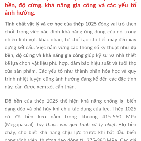
bền, độ cứng, khả năng gia công và các yếu tố
ảnh hưởng.
Tính chất vật lý và cơ học của thép 1025
đóng vai trò then
chốt trong việc xác định khả năng ứng dụng của nó trong
nhiều lĩnh vực khác nhau, từ chế tạo chi tiết máy đến xây
dựng kết cấu. Việc nắm vững các thông số kỹ thuật như
độ
bền
,
độ cứng
và
khả năng gia công
giúp kỹ sư và nhà thiết
kế lựa chọn vật liệu phù hợp, đảm bảo hiệu suất và tuổi thọ
của sản phẩm. Các yếu tố như thành phần hóa học và quy
trình nhiệt luyện cũng ảnh hưởng đáng kể đến các đặc tính
này, cần được xem xét cẩn thận.
Độ bền
của thép 1025 thể hiện khả năng chống lại biến
dạng dẻo và phá hủy khi chịu tác dụng của lực. Thép 1025
có độ bền kéo nằm trong khoảng 415-550 MPa
(Megapascal),
tùy thuộc vào quá trình xử lý nhiệt
. Độ bền
chảy, cho biết khả năng chịu lực trước khi bắt đầu biến
dạng vĩnh viễn, thường dao động từ 275-380 MPa. Các giá