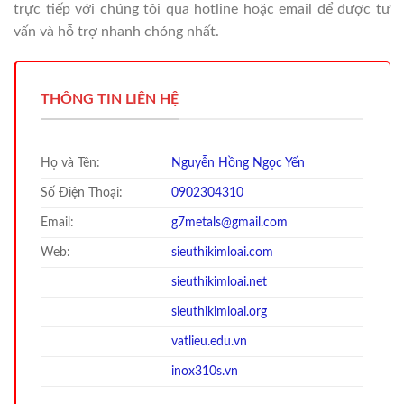
trực tiếp với chúng tôi qua hotline hoặc email để được tư
vấn và hỗ trợ nhanh chóng nhất.
THÔNG TIN LIÊN HỆ
Họ và Tên:
Nguyễn Hồng Ngọc Yến
Số Điện Thoại:
0902304310
Email:
g7metals@gmail.com
Web:
sieuthikimloai.com
sieuthi
kimloai.net
sieuthi
kimloai.org
vatlieu.edu.vn
inox310s.vn