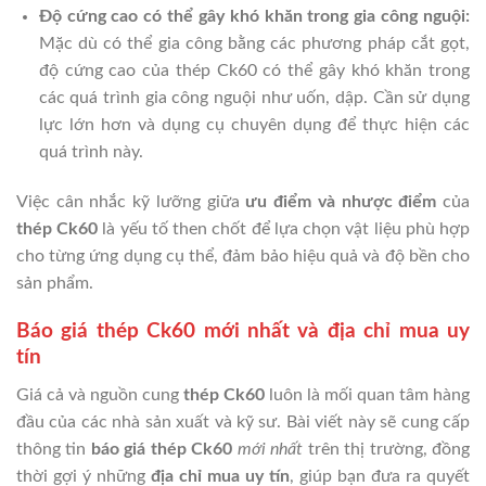
Độ cứng cao có thể gây khó khăn trong gia công nguội:
Mặc dù có thể gia công bằng các phương pháp cắt gọt,
độ cứng cao của thép Ck60 có thể gây khó khăn trong
các quá trình gia công nguội như uốn, dập. Cần sử dụng
lực lớn hơn và dụng cụ chuyên dụng để thực hiện các
quá trình này.
Việc cân nhắc kỹ lưỡng giữa
ưu điểm và nhược điểm
của
thép Ck60
là yếu tố then chốt để lựa chọn vật liệu phù hợp
cho từng ứng dụng cụ thể, đảm bảo hiệu quả và độ bền cho
sản phẩm.
Báo giá thép Ck60 mới nhất và địa chỉ mua uy
tín
Giá cả và nguồn cung
thép Ck60
luôn là mối quan tâm hàng
đầu của các nhà sản xuất và kỹ sư. Bài viết này sẽ cung cấp
thông tin
báo giá thép Ck60
mới nhất
trên thị trường, đồng
thời gợi ý những
địa chỉ mua uy tín
, giúp bạn đưa ra quyết