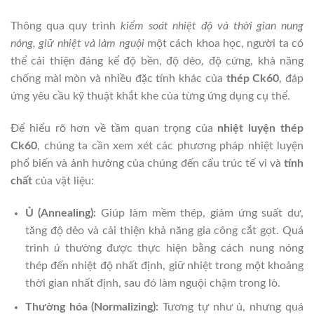
Thông qua quy trình
kiểm soát nhiệt độ và thời gian nung
nóng, giữ nhiệt và làm nguội
một cách khoa học, người ta có
thể cải thiện đáng kể độ bền, độ dẻo, độ cứng, khả năng
chống mài mòn và nhiều đặc tính khác của
thép Ck60
, đáp
ứng yêu cầu kỹ thuật khắt khe của từng ứng dụng cụ thể.
Để hiểu rõ hơn về tầm quan trọng của
nhiệt luyện thép
Ck60
, chúng ta cần xem xét các phương pháp nhiệt luyện
phổ biến và ảnh hưởng của chúng đến cấu trúc tế vi và
tính
chất
của vật liệu:
Ủ (Annealing):
Giúp làm mềm thép, giảm ứng suất dư,
tăng độ dẻo và cải thiện khả năng gia công cắt gọt. Quá
trình
ủ
thường được thực hiện bằng cách nung nóng
thép đến nhiệt độ nhất định, giữ nhiệt trong một khoảng
thời gian nhất định, sau đó làm nguội chậm trong lò.
Thường hóa (Normalizing):
Tương tự như ủ, nhưng quá