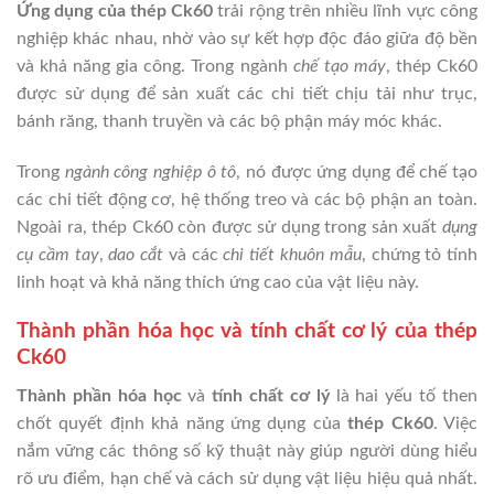
Ứng dụng của thép Ck60
trải rộng trên nhiều lĩnh vực công
nghiệp khác nhau, nhờ vào sự kết hợp độc đáo giữa độ bền
và khả năng gia công. Trong ngành
chế tạo máy
, thép Ck60
được sử dụng để sản xuất các chi tiết chịu tải như trục,
bánh răng, thanh truyền và các bộ phận máy móc khác.
Trong
ngành công nghiệp ô tô
, nó được ứng dụng để chế tạo
các chi tiết động cơ, hệ thống treo và các bộ phận an toàn.
Ngoài ra, thép Ck60 còn được sử dụng trong sản xuất
dụng
cụ cầm tay
,
dao cắt
và các
chi tiết khuôn mẫu
, chứng tỏ tính
linh hoạt và khả năng thích ứng cao của vật liệu này.
Thành phần hóa học và tính chất cơ lý của thép
Ck60
Thành phần hóa học
và
tính chất cơ lý
là hai yếu tố then
chốt quyết định khả năng ứng dụng của
thép Ck60
. Việc
nắm vững các thông số kỹ thuật này giúp người dùng hiểu
rõ ưu điểm, hạn chế và cách sử dụng vật liệu hiệu quả nhất.