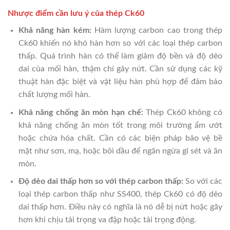
Nhược điểm cần lưu ý của thép Ck60
Khả năng hàn kém:
Hàm lượng carbon cao trong thép
Ck60 khiến nó khó hàn hơn so với các loại thép carbon
thấp. Quá trình hàn có thể làm giảm độ bền và độ dẻo
dai của mối hàn, thậm chí gây nứt. Cần sử dụng các kỹ
thuật hàn đặc biệt và vật liệu hàn phù hợp để đảm bảo
chất lượng mối hàn.
Khả năng chống ăn mòn hạn chế:
Thép Ck60 không có
khả năng chống ăn mòn tốt trong môi trường ẩm ướt
hoặc chứa hóa chất. Cần có các biện pháp bảo vệ bề
mặt như sơn, mạ, hoặc bôi dầu để ngăn ngừa gỉ sét và ăn
mòn.
Độ dẻo dai thấp hơn so với thép carbon thấp:
So với các
loại thép carbon thấp như SS400, thép Ck60 có độ dẻo
dai thấp hơn. Điều này có nghĩa là nó dễ bị nứt hoặc gãy
hơn khi chịu tải trọng va đập hoặc tải trọng động.