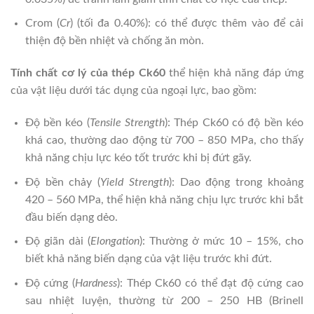
Crom (
Cr
) (tối đa 0.40%): có thể được thêm vào để cải
thiện độ bền nhiệt và chống ăn mòn.
Tính chất cơ lý của thép Ck60
thể hiện khả năng đáp ứng
của vật liệu dưới tác dụng của ngoại lực, bao gồm:
Độ bền kéo (
Tensile Strength
): Thép Ck60 có độ bền kéo
khá cao, thường dao động từ 700 – 850 MPa, cho thấy
khả năng chịu lực kéo tốt trước khi bị đứt gãy.
Độ bền chảy (
Yield Strength
): Dao động trong khoảng
420 – 560 MPa, thể hiện khả năng chịu lực trước khi bắt
đầu biến dạng dẻo.
Độ giãn dài (
Elongation
): Thường ở mức 10 – 15%, cho
biết khả năng biến dạng của vật liệu trước khi đứt.
Độ cứng (
Hardness
): Thép Ck60 có thể đạt độ cứng cao
sau nhiệt luyện, thường từ 200 – 250 HB (Brinell