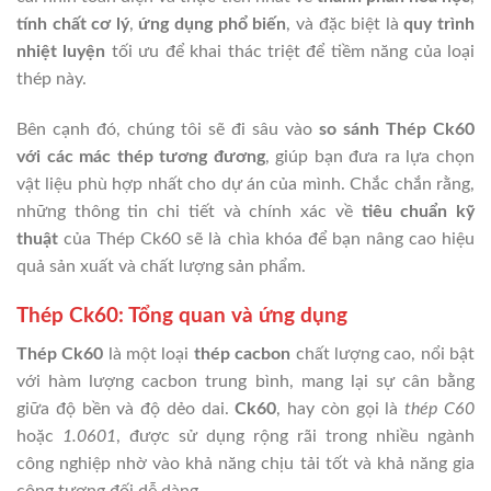
tính chất cơ lý
,
ứng dụng phổ biến
, và đặc biệt là
quy trình
nhiệt luyện
tối ưu để khai thác triệt để tiềm năng của loại
thép này.
Bên cạnh đó, chúng tôi sẽ đi sâu vào
so sánh Thép Ck60
với các mác thép tương đương
, giúp bạn đưa ra lựa chọn
vật liệu phù hợp nhất cho dự án của mình. Chắc chắn rằng,
những thông tin chi tiết và chính xác về
tiêu chuẩn kỹ
thuật
của Thép Ck60 sẽ là chìa khóa để bạn nâng cao hiệu
quả sản xuất và chất lượng sản phẩm.
Thép Ck60: Tổng quan và ứng dụng
Thép Ck60
là một loại
thép cacbon
chất lượng cao, nổi bật
với hàm lượng cacbon trung bình, mang lại sự cân bằng
giữa độ bền và độ dẻo dai.
Ck60
, hay còn gọi là
thép C60
hoặc
1.0601
, được sử dụng rộng rãi trong nhiều ngành
công nghiệp nhờ vào khả năng chịu tải tốt và khả năng gia
công tương đối dễ dàng.