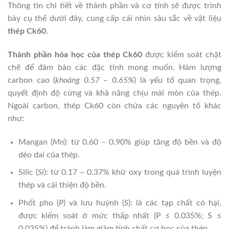
Thông tin chi tiết về thành phần và cơ tính sẽ được trình
bày cụ thể dưới đây, cung cấp cái nhìn sâu sắc về vật liệu
thép Ck60
.
Thành phần hóa học của thép Ck60
được kiểm soát chặt
chẽ để đảm bảo các đặc tính mong muốn. Hàm lượng
carbon cao (
khoảng 0.57 – 0.65%
) là yếu tố quan trọng,
quyết định độ cứng và khả năng chịu mài mòn của thép.
Ngoài carbon, thép Ck60 còn chứa các nguyên tố khác
như:
Mangan (
Mn
): từ 0.60 – 0.90% giúp tăng độ bền và độ
dẻo dai của thép.
Silic (
Si
): từ 0.17 – 0.37% khử oxy trong quá trình luyện
thép và cải thiện độ bền.
Phốt pho (
P
) và lưu huỳnh (
S
): là các tạp chất có hại,
được kiểm soát ở mức thấp nhất (P ≤ 0.035%; S ≤
0.035%) để tránh làm giảm tính chất cơ học của thép.