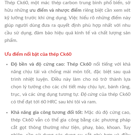
Thép Ck60, một mác thép carbon trung bình phổ biến, sở
hữu những
ưu điểm và nhược điểm
riêng biệt cần xem xét
kỹ lưỡng trước khi ứng dụng. Việc hiểu rõ những điểm này
giúp người dùng đưa ra quyết định phù hợp nhất với nhu
cầu sử dụng, đảm bảo hiệu quả kinh tế và chất lượng sản
phẩm.
Ưu điểm nổi bật của thép Ck60
Độ bền và độ cứng cao:
Thép Ck60
nổi tiếng với khả
năng chịu tải và chống mài mòn tốt, đặc biệt sau quá
trình nhiệt luyện. Điều này làm cho nó trở thành lựa
chọn lý tưởng cho các chi tiết máy chịu lực, bánh răng,
trục, và các ứng dụng tương tự.
Độ cứng
của thép Ck60
có thể đạt tới 60 HRC sau khi tôi và ram.
Khả năng gia công tương đối tốt:
Mặc dù độ cứng cao,
thép Ck60 vẫn có thể gia công bằng các phương pháp
cắt gọt thông thường như tiện, phay, bào, khoan. Tuy
nhiên, cần sử dụng các dụng cụ cắt phù hợp và điều