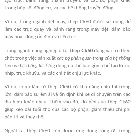
tạo trục, bánh răng, thanh truyền, và các bộ phận khác
trong hộp số, động cơ, và các hệ thống truyền động.
Ví dụ, trong ngành dệt may, thép Ck60 được sử dụng để
làm các trục quay và bánh răng trong máy dệt, đảm bảo
máy hoạt động ổn định và liên tục.
Trong ngành công nghiệp ô tô,
thép Ck60
đóng vai trò then
chốt trong việc sản xuất
các bộ phận quan trọng của hệ thống
treo và hệ thống lái
. Ứng dụng cụ thể bao gồm chế tạo lò xo,
nhíp, trục khuỷu, và các chi tiết chịu lực khác.
Ví dụ, lò xo làm từ thép Ck60 có khả năng chịu tải trọng
lớn, đảm bảo sự êm ái và ổn định khi xe di chuyển trên các
địa hình khác nhau. Thêm vào đó, độ bền của thép Ck60
giúp kéo dài tuổi thọ của các bộ phận, giảm thiểu chi phí
bảo trì và thay thế.
Ngoài ra, thép Ck60 còn được ứng dụng rộng rãi trong