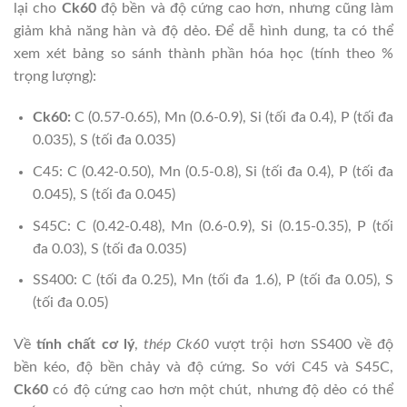
lại cho
Ck60
độ bền và độ cứng cao hơn, nhưng cũng làm
giảm khả năng hàn và độ dẻo. Để dễ hình dung, ta có thể
xem xét bảng so sánh thành phần hóa học (tính theo %
trọng lượng):
Ck60:
C (0.57-0.65), Mn (0.6-0.9), Si (tối đa 0.4), P (tối đa
0.035), S (tối đa 0.035)
C45: C (0.42-0.50), Mn (0.5-0.8), Si (tối đa 0.4), P (tối đa
0.045), S (tối đa 0.045)
S45C: C (0.42-0.48), Mn (0.6-0.9), Si (0.15-0.35), P (tối
đa 0.03), S (tối đa 0.035)
SS400: C (tối đa 0.25), Mn (tối đa 1.6), P (tối đa 0.05), S
(tối đa 0.05)
Về
tính chất cơ lý
,
thép Ck60
vượt trội hơn SS400 về độ
bền kéo, độ bền chảy và độ cứng. So với C45 và S45C,
Ck60
có độ cứng cao hơn một chút, nhưng độ dẻo có thể