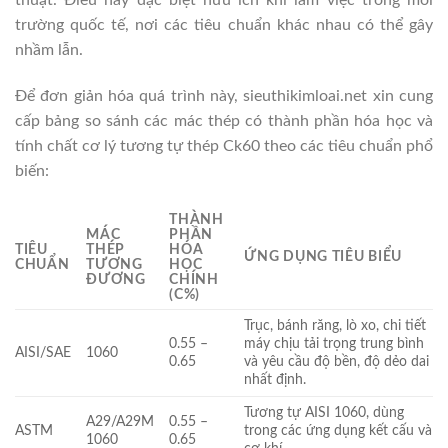
thuật. Điều này đặc biệt hữu ích khi làm việc trong môi
trường quốc tế, nơi các tiêu chuẩn khác nhau có thể gây
nhầm lẫn.
Để đơn giản hóa quá trình này, sieuthikimloai.net xin cung
cấp bảng so sánh các mác thép có thành phần hóa học và
tính chất cơ lý tương tự thép Ck60 theo các tiêu chuẩn phổ
biến:
THÀNH
MÁC
PHẦN
TIÊU
THÉP
HÓA
ỨNG DỤNG TIÊU BIỂU
CHUẨN
TƯƠNG
HỌC
ĐƯƠNG
CHÍNH
(C%)
Trục, bánh răng, lò xo, chi tiết
0.55 –
máy chịu tải trọng trung bình
AISI/SAE
1060
0.65
và yêu cầu độ bền, độ dẻo dai
nhất định.
Tương tự AISI 1060, dùng
A29/A29M
0.55 –
ASTM
trong các ứng dụng kết cấu và
1060
0.65