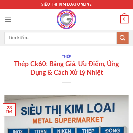
Bỏ
SIÊU THỊ KIM LOẠI ONLINE
qua
nội
0
dung
Tìm
kiếm:
THÉP
Thép Ck60: Bảng Giá, Ưu Điểm, Ứng
Dụng & Cách Xử Lý Nhiệt
23
Th4