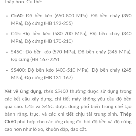
thấp hơn. Cụ thể:
Ck60:
Độ bền kéo (650-800 MPa), Độ bền chảy (390
MPa), Độ cứng (HB 192-255)
C45: Độ bền kéo (580-700 MPa), Độ bền chảy (340
MPa), Độ cứng (HB 170-210)
S45C: Độ bền kéo (570 MPa), Độ bền chảy (345 MPa),
Độ cứng (HB 167-229)
SS400: Độ bền kéo (400-510 MPa), Độ bền chảy (245
MPa), Độ cứng (HB 131-167)
Xét về
ứng dụng
,
thép SS400
thường được sử dụng trong
các kết cấu xây dựng, chi tiết máy không yêu cầu độ bền
quá cao. C45 và S45C được dùng phổ biến trong chế tạo
bánh răng, trục, và các chi tiết chịu tải trung bình.
Thép
Ck60
phù hợp cho các ứng dụng đòi hỏi độ bền và độ cứng
cao hơn như lò xo, khuôn dập, dao cắt.