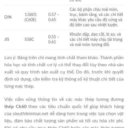
cơ khí.
Các bộ phận chịu mài mòn,
1.0601
0.57 –
trục, bánh răng, và các chi tiết
DIN
(C60E)
0.65
máy khác yêu cầu độ cứng và
độ bền cao sau nhiệt luyện.
Khuôn dập, dao cắt, lò xo, và
0.55 –
JIS
S58C
các chi tiết máy chịu tải trọng
0.61
và mài mòn tương đối.
Lưu ý:
Bảng trên chỉ mang tính chất tham khảo. Thành phần
hóa học và tính chất cơ lý có thể thay đổi tùy theo nhà sản
xuất và quy trình sản xuất cụ thể. Do đó, trước khi quyết
định sử dụng, cần kiểm tra kỹ thông số kỹ thuật chi tiết của
từng mác thép.
Việc nắm vững thông tin về các mác thép tương đương
thép Ck60
theo các tiêu chuẩn quốc tế giúp khách hàng
của sieuthikimloai.net dễ dàng hơn trong việc lựa chọn vật
liệu, đảm bảo chất lượng sản phẩm và tối ưu hóa chi phí.
Khi có nhu cầu mua thép Ck60 hoặc các mác thép tương