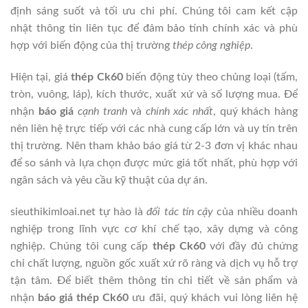
định sáng suốt và tối ưu chi phí. Chúng tôi cam kết cập
nhật thông tin liên tục để đảm bảo tính chính xác và phù
hợp với biến động của thị trường
thép công nghiệp
.
Hiện tại, giá
thép Ck60
biến động tùy theo chủng loại (tấm,
tròn, vuông, láp), kích thước, xuất xứ và số lượng mua. Để
nhận
báo giá
cạnh tranh
và
chính xác nhất
, quý khách hàng
nên liên hệ trực tiếp với các nhà cung cấp lớn và uy tín trên
thị trường. Nên tham khảo báo giá từ 2-3 đơn vị khác nhau
để so sánh và lựa chọn được mức giá tốt nhất, phù hợp với
ngân sách và yêu cầu kỹ thuật của dự án.
sieuthikimloai.net tự hào là
đối tác tin cậy
của nhiều doanh
nghiệp trong lĩnh vực cơ khí chế tạo, xây dựng và công
nghiệp. Chúng tôi cung cấp
thép Ck60
với đầy đủ chứng
chỉ chất lượng, nguồn gốc xuất xứ rõ ràng và dịch vụ hỗ trợ
tận tâm. Để biết thêm thông tin chi tiết về sản phẩm và
nhận
báo giá thép Ck60
ưu đãi, quý khách vui lòng liên hệ