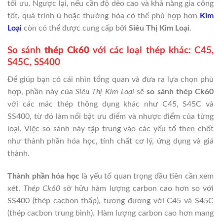
tối ưu. Ngược lại, nếu cần độ dẻo cao và khả năng gia công
tốt, quá trình ủ hoặc thường hóa có thể phù hợp hơn
Kim
Loại
còn có thể được cung cấp bởi
Siêu Thị Kim Loại
.
So sánh
thép Ck60
với các loại thép khác: C45,
S45C, SS400
Để giúp bạn có cái nhìn tổng quan và đưa ra lựa chọn phù
hợp, phần này của
Siêu Thị Kim Loại
sẽ
so sánh thép Ck60
với các mác thép thông dụng khác như C45, S45C và
SS400, từ đó làm nổi bật ưu điểm và nhược điểm của từng
loại. Việc so sánh này tập trung vào các yếu tố then chốt
như thành phần hóa học, tính chất cơ lý, ứng dụng và giá
thành.
Thành phần hóa học
là yếu tố quan trọng đầu tiên cần xem
xét.
Thép Ck60
sở hữu hàm lượng carbon cao hơn so với
SS400 (thép cacbon thấp), tương đương với C45 và S45C
(thép cacbon trung bình). Hàm lượng carbon cao hơn mang