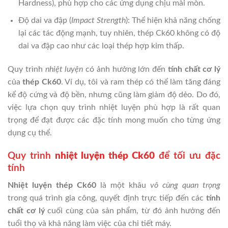
Hardness), phù hợp cho các ứng dụng chịu mài mòn.
Độ dai va đập (
Impact Strength
): Thể hiện khả năng chống
lại các tác động mạnh, tuy nhiên, thép Ck60 không có độ
dai va đập cao như các loại thép hợp kim thấp.
Quy trình
nhiệt luyện
có ảnh hưởng lớn đến
tính chất cơ lý
của
thép Ck60
. Ví dụ, tôi và ram thép có thể làm tăng đáng
kể độ cứng và độ bền, nhưng cũng làm giảm độ dẻo. Do đó,
việc lựa chọn quy trình nhiệt luyện phù hợp là rất quan
trọng để đạt được các đặc tính mong muốn cho từng ứng
dụng cụ thể.
Quy trình
nhiệt luyện thép Ck60
để tối ưu đặc
tính
Nhiệt luyện thép Ck60
là một khâu
vô cùng quan trọng
trong quá trình gia công, quyết định trực tiếp đến các
tính
chất cơ lý
cuối cùng của sản phẩm, từ đó ảnh hưởng đến
tuổi thọ và khả năng làm việc của chi tiết máy.