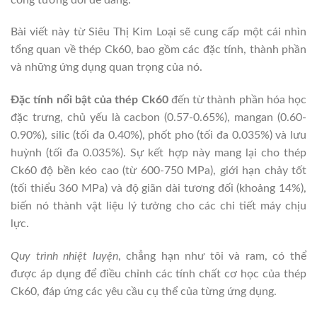
Bài viết này từ Siêu Thị Kim Loại sẽ cung cấp một cái nhìn
tổng quan về thép Ck60, bao gồm các đặc tính, thành phần
và những ứng dụng quan trọng của nó.
Đặc tính nổi bật của thép Ck60
đến từ thành phần hóa học
đặc trưng, chủ yếu là cacbon (0.57-0.65%), mangan (0.60-
0.90%), silic (tối đa 0.40%), phốt pho (tối đa 0.035%) và lưu
huỳnh (tối đa 0.035%). Sự kết hợp này mang lại cho thép
Ck60 độ bền kéo cao (từ 600-750 MPa), giới hạn chảy tốt
(tối thiểu 360 MPa) và độ giãn dài tương đối (khoảng 14%),
biến nó thành vật liệu lý tưởng cho các chi tiết máy chịu
lực.
Quy trình nhiệt luyện
, chẳng hạn như tôi và ram, có thể
được áp dụng để điều chỉnh các tính chất cơ học của thép
Ck60, đáp ứng các yêu cầu cụ thể của từng ứng dụng.